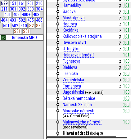
N99
151
161
201
210
Hamerláky
z
101
211
301
302
303
304
Sadová
z
101
401
402
400+
403
Moskalykova
z
101
404
403+502
405
406
Högrova
z
101
501
502
510
S2
S3
Kociánka
x
101
S31
S51
Královopolská strojírna
z
101
Brněnská MHD
Divišova čtvrť
z
101
U Tunýlku
z
101
Halasovo náměstí
101
Fügnerova
z
100
Bieblova
z
100
Lesnická
x
100
Zemědělská
x
100
Tomanova
z
100
Jugoslávská
100
(◂ ▸ Lesná)
Dětská nemocnice
100
Náměstí 28. října
100
Moravské náměstí
100
(◂ ▸ Černá Pole)
Malinovského náměstí
100
(Rooseveltova)
Hlavní nádraží
(kolej 3)