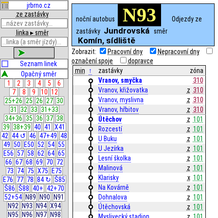
jrbrno.cz
N93
ze zastávky
noční autobus
Odjezdy ze
Jundrovská
zastávky
směr
linka ▸ směr
Komín, sídliště
Zobrazit:
Pracovní dny
Nepracovní dny
zobrazit
označení spoje
dopravce
Seznam linek
min
↑
zastávky
zóna
Opačný směr
Vranov, smyčka
310
1
2
3
4
5
6
Vranov, křižovatka
z
310
7
8
9
10
12
Vranov, myslivna
z
310
25+26
25
26
27
30
31
32
33
31+33
Vranov, hřbitov
z
310
34+36
35
36
37
38
Útěchov
z
101
39
38+39
40
41
X41
Rozcestí
z
101
42
44 ↺
46
47+49
48
U Buku
z
101
49
50
E50
52
54
55
U Jezírka
z
101
E56
57
58
62
64
65
Lesní školka
z
101
66
67
68
69
70
72
Malinová
z
101
73
74
75
X75
E75
Klarisky
x
101
E76
77
78
84 ↻
Š85
Na Kovárně
z
101
Š86
Š88
40+
42+70
52+54
N89
N90
N91
Dohnalova
z
101
N92
N93
N94
X94
Útěchovská
z
101
N95
N96
N97
N98
Myslivecký stadion
z
101