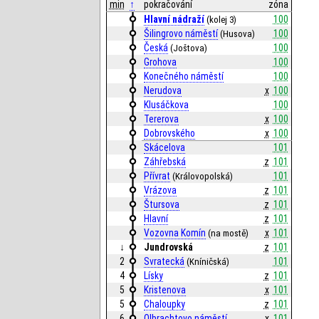
min
↑
pokračování
zóna
Hlavní nádraží
100
(kolej 3)
Šilingrovo náměstí
100
(Husova)
Česká
100
(Joštova)
Grohova
100
Konečného náměstí
100
Nerudova
x
100
Klusáčkova
100
Tererova
x
100
Dobrovského
x
100
Skácelova
101
Záhřebská
z
101
Přívrat
101
(Královopolská)
Vrázova
z
101
Štursova
z
101
Hlavní
z
101
Vozovna Komín
x
101
(na mostě)
↓
Jundrovská
z
101
2
Svratecká
101
(Kníničská)
4
Lísky
z
101
5
Kristenova
x
101
5
Chaloupky
z
101
6
Olbrachtovo náměstí
x
101