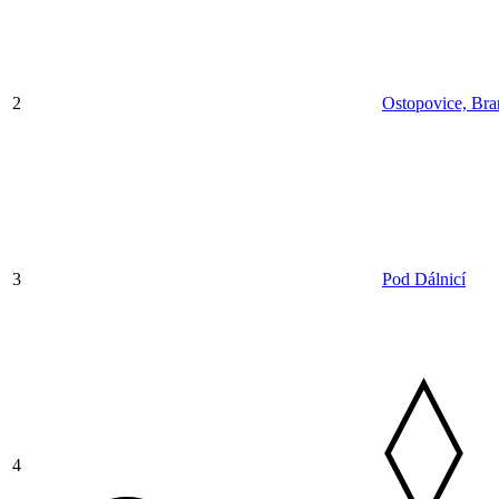
2
Ostopovice, Br
3
Pod Dálnicí
4