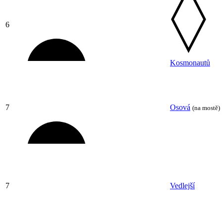
6
Kosmonautů
7
Osová
(na mostě)
7
Vedlejší