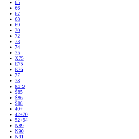
65
66
67
68
69
70
72
73
74
75
X75
E75
E76
77
78
84 ↻
Š85
Š86
Š88
40+
42+70
52+54
N89
N90
N91