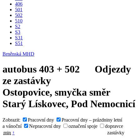
406
501
502
510
S2
S3
S31
S51
Brněnská MHD
autobus
403
+
502
Odjezdy
ze zastávky
Ostopovice, smyčka
směr
Starý Lískovec, Pod Nemocnicí
Zobrazit:
Pracovní dny
Pracovní dny – prázdniny letní
a vánoční
Nepracovní dny
označení spoje
dopravce
min
↑
zastávky