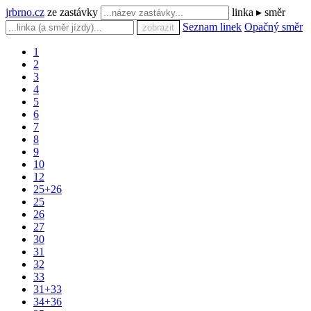
jrbrno.cz
ze zastávky
linka ▸ směr
Seznam linek
Opačný směr
zobrazit
1
2
3
4
5
6
7
8
9
10
12
25+26
25
26
27
30
31
32
33
31+33
34+36