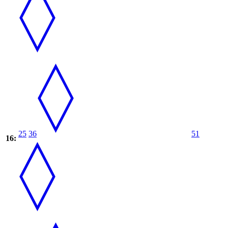
25
36
51
16: