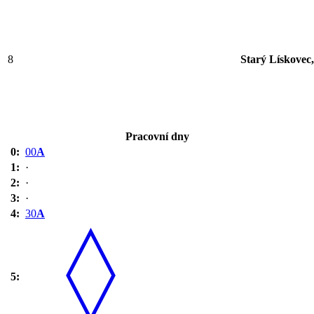
8
Starý Lískovec
Pracovní dny
0:
00
A
1:
·
2:
·
3:
·
4:
30
A
5: