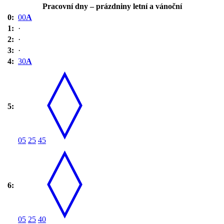
Pracovní dny – prázdniny letní a vánoční
0:
00
A
1:
·
2:
·
3:
·
4:
30
A
5:
05
25
45
6:
05
25
40