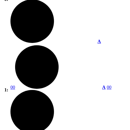
A
00
A
00
1: