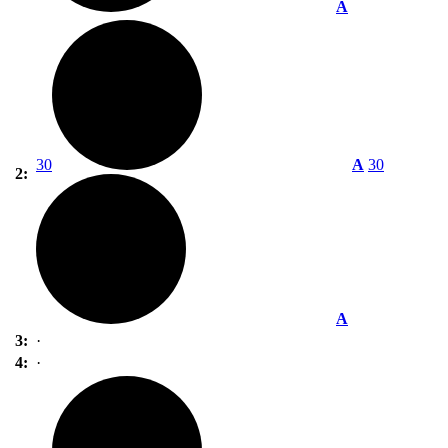
A
30
A
30
2:
A
3:
·
4:
·