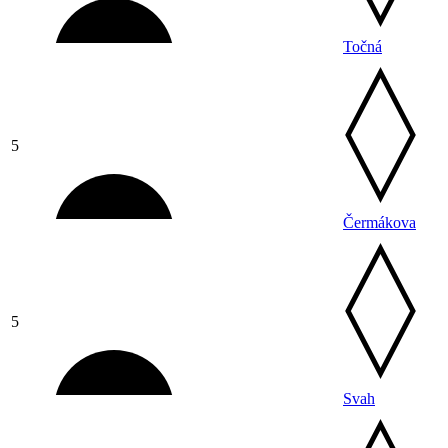
Točná
5
Čermákova
5
Svah