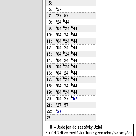
5:
·
b
6:
57
b
7:
27
57
b
b
8:
24
44
b
b
b
9:
04
24
44
b
b
10:
04
24
44
b
b
b
11:
04
24
44
b
b
12:
04
24
44
b
b
b
13:
04
24
44
b
b
14:
04
24
44
b
b
b
15:
04
24
44
b
b
16:
04
24
44
b
b
b
17:
04
24
44
b
b
18:
04
24
44
b
b
b
19:
04
24
44
b
b
20:
04
27
57
b
21:
27
57
b
22:
27
23:
·
U
= Jede jen do zastávky
Úzká
b
= Odjíždí ze zastávky Tuřany, smyčka / ve smyčce