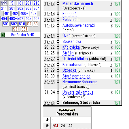
N99
151
161
201
210
11–13
Mariánské náměstí
z
101
211
301
302
303
304
(Svatopetrská)
401
402
400+
403
12–14
Konopná
x
100
404
403+502
405
406
13–15
Železniční
z
100
501
502
510
S2
S3
14–16
Autobusové nádraží
x
100
S31
S51
(Plotní)
Brněnská MHD
17–19
Úzká
100
(severní strana)
19–21
Soukenická
x
100
20–22
Křídlovická
x
100
(Nové sady)
23–25
Strážní
z
100
(Heršpická)
25–27
Ústřední hřbitov
x
101
(Jihlavská)
26–28
Krematorium
z
101
(Jihlavská)
27–29
Uzbecká
z
101
(Jihlavská)
28–30
Stará nemocnice
x
101
30–33
Nemocnice Bohunice
101
(terminál tramvaj)
31–34
Univerzitní kampus
x
101
(▸ Studentská)
32–35
Bohunice, Studentská
101
Pracovní dny
4:
·
b
5:
04
24
44