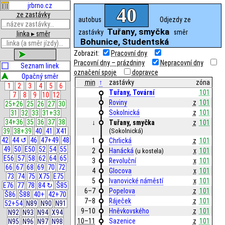
jrbrno.cz
40
ze zastávky
autobus
Odjezdy ze
Tuřany, smyčka
zastávky
směr
linka ▸ směr
Bohunice, Studentská
Zobrazit:
Pracovní dny
zobrazit
Pracovní dny – prázdniny
Nepracovní dny
Seznam linek
označení spoje
dopravce
Opačný směr
min
↑
zastávky
zóna
1
2
3
4
5
6
Tuřany, Tovární
101
7
8
9
10
12
Roviny
z
101
25+26
25
26
27
30
Sokolnická
z
101
31
32
33
31+33
34+36
35
36
37
38
↓
Tuřany, smyčka
z
101
39
38+39
40
41
X41
(Sokolnická)
42
44 ↺
46
47+49
48
1
Chrlická
z
101
49
50
E50
52
54
55
2
Hanácká
x
101
(u kostela)
E56
57
58
62
64
65
3
Revoluční
x
101
66
67
68
69
70
72
4
Glocova
x
101
73
74
75
X75
E75
5
Ivanovické náměstí
x
101
E76
77
78
84 ↻
Š85
6–7
Popelova
z
101
Š86
Š88
40+
42+70
7–8
Ráječek
z
101
52+54
N89
N90
N91
9–10
Hněvkovského
z
101
N92
N93
N94
X94
10–11
Sazenice
z
101
N95
N96
N97
N98