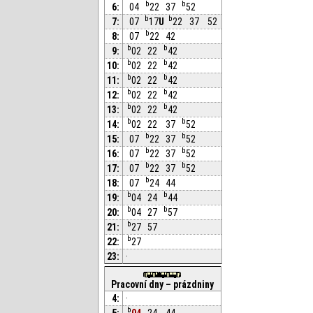
b
b
6:
04
22
37
52
b
b
7:
07
17
U
22
37
52
b
8:
07
22
42
b
b
9:
02
22
42
b
b
10:
02
22
42
b
b
11:
02
22
42
b
b
12:
02
22
42
b
b
13:
02
22
42
b
b
14:
02
22
37
52
b
b
15:
07
22
37
52
b
b
16:
07
22
37
52
b
b
17:
07
22
37
52
b
18:
07
24
44
b
b
19:
04
24
44
b
b
20:
04
27
57
b
21:
27
57
b
22:
27
23:
·
Pracovní dny – prázdniny
4:
·
b
5:
04
24
44