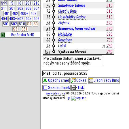
N99
151
161
201
210
70
Sokolnice-Telnice
610
211
301
302
303
304
72
Újezd u Brna
610
401
402
400+
403
75
Hostěrádky-Rešov
610
404
403+502
405
406
78
Zbýšov
620
501
502
510
S2
S3
81
Křenovice, horní nádraží
620
S31
S51
86
Holubice
620
Brněnská MHD
88
Rousínov
730
95
Luleč
c
730
105
Vyškov na Moravě
740
Pro zadané datum, směr a zastávku
nebyly nalezeny žádné spoje.
Platí od 13. prosince 2025
Opačný směr
Odkaz
Jízdní řády Brno
Seznam linek
Tisk
www.jrbrno.cz
09.08.2026 08.39 Toto nejsou oficiální
stránky dopravců.
@