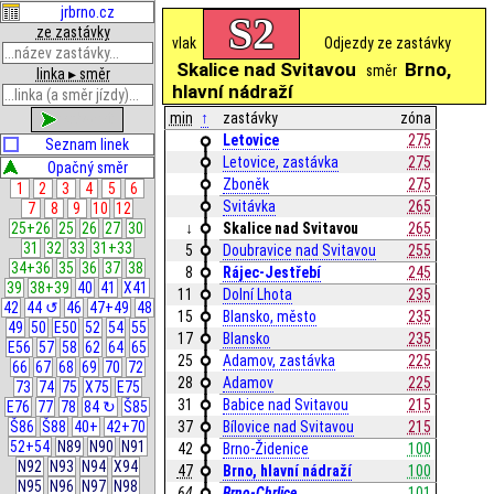
jrbrno.cz
S2
ze zastávky
vlak
Odjezdy ze zastávky
Skalice nad Svitavou
Brno,
směr
linka ▸ směr
hlavní nádraží
min
↑
zastávky
zóna
zobrazit
Letovice
275
Seznam linek
Letovice, zastávka
275
Opačný směr
Zboněk
275
1
2
3
4
5
6
Svitávka
265
7
8
9
10
12
25+26
25
26
27
30
↓
Skalice nad Svitavou
265
31
32
33
31+33
5
Doubravice nad Svitavou
255
34+36
35
36
37
38
8
Rájec-Jestřebí
245
39
38+39
40
41
X41
11
Dolní Lhota
235
42
44 ↺
46
47+49
48
15
Blansko, město
235
49
50
E50
52
54
55
17
Blansko
235
E56
57
58
62
64
65
25
Adamov, zastávka
225
66
67
68
69
70
72
28
Adamov
225
73
74
75
X75
E75
31
Babice nad Svitavou
215
E76
77
78
84 ↻
Š85
Š86
Š88
40+
42+70
37
Bílovice nad Svitavou
215
52+54
N89
N90
N91
42
Brno-Židenice
100
N92
N93
N94
X94
47
Brno, hlavní nádraží
100
N95
N96
N97
N98
64
Brno-Chrlice
101