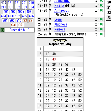
17–18
Arena Brno
x
100
20
N99
151
161
201
210
18–19
Pisárky
x
100
(Hlinky)
211
301
302
303
304
21
19–20
Anthropos
z
101
401
402
400+
403
22
(Pisárecká ▸ z centra)
404
403+502
405
406
23
21–22
Lesní
z
101
501
502
510
S2
S3
21–23
Kluchova
z
101
S31
S51
22–24
Raisova
z
101
Brněnská MHD
24–26
Nový Lískovec, Čtvrtě
x
101
Nepracovní dny
4:
·
5:
18
48
6:
18
43
7:
13
28
43
58
8:
12
22
32
42
52
9:
02
12
22
32
42
52
10:
02
12
22
32
42
52
11:
02
12
22
32
42
52
12:
02
12
22
32
42
52
13:
02
12
22
32
42
52
14:
02
12
22
32
42
52
15:
02
12
22
32
42
52