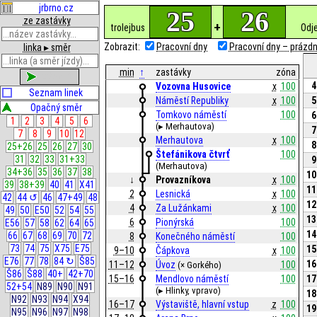
jrbrno.cz
25
26
ze zastávky
+
trolejbus
Odjez
Zobrazit:
Pracovní dny
Pracovní dny – prázdn
linka ▸ směr
min
↑
zastávky
zóna
zobrazit
4
Vozovna Husovice
x
100
Seznam linek
Náměstí Republiky
x
100
5
Opačný směr
Tomkovo náměstí
100
6
1
2
3
4
5
6
(▸ Merhautova)
7
7
8
9
10
12
Merhautova
x
100
8
25+26
25
26
27
30
Štefánikova čtvrť
100
31
32
33
31+33
9
(Merhautova)
34+36
35
36
37
38
10
↓
Provazníkova
x
100
39
38+39
40
41
X41
11
2
Lesnická
x
100
42
44 ↺
46
47+49
48
12
4
Za Lužánkami
x
100
49
50
E50
52
54
55
13
6
Pionýrská
100
E56
57
58
62
64
65
14
66
67
68
69
70
72
8
Konečného náměstí
100
73
74
75
X75
E75
15
9–10
Čápkova
x
100
E76
77
78
84 ↻
Š85
16
11–12
Úvoz
100
(× Gorkého)
Š86
Š88
40+
42+70
15–16
Mendlovo náměstí
100
17
52+54
N89
N90
N91
(▸ Hlinky, vpravo)
18
N92
N93
N94
X94
16–17
Výstaviště, hlavní vstup
z
100
19
N95
N96
N97
N98