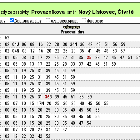
Provazníkova
Nový Lískovec, Čtvrtě
dy ze zastávky
směr
iny
Nepracovní dny
označení spoje
dopravce
Pracovní dny
:
52
:
02
04
J
06
08
16
22
28
30
34
N
36
42
48
51
56
59
:
02
04
N
08
12
16
20
22
25
29
35
41
45
48
53
57
:
01
05
08
13
17
22
25
27
31
35
35
38
42
45
47
51
5
:
02
05
08
13
17
22
25
28
33
37
42
45
51
59
:
05
11
19
25
31
39
45
51
59
:
05
11
19
25
31
39
45
51
59
:
05
11
19
25
31
39
45
51
59
:
05
11
19
25
31
39
45
51
59
:
05
11
19
25
31
36
B
39
45
51
55
59
:
05
07
10
15
17
N
20
25
30
35
40
45
50
55
:
00
05
10
15
20
25
30
35
40
45
50
55
:
00
05
10
15
20
25
30
35
40
45
50
55
:
00
05
10
15
20
25
30
35
40
47
54
:
00
07
13
20
27
34
42
52
:
02
12
22
32
42
52