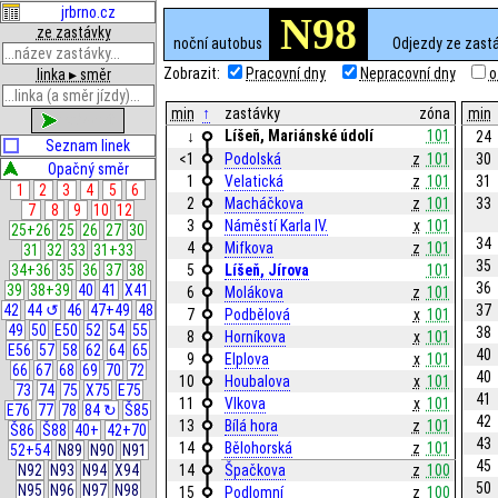
jrbrno.cz
N98
ze zastávky
noční autobus
Odjezdy ze zast
Zobrazit:
Pracovní dny
Nepracovní dny
o
linka ▸ směr
min
↑
zastávky
zóna
min
zobrazit
Líšeň, Mariánské údolí
101
↓
24
Seznam linek
<1
Podolská
z
101
30
Opačný směr
1
Velatická
z
101
31
1
2
3
4
5
6
2
Macháčkova
z
101
33
7
8
9
10
12
3
Náměstí Karla IV.
x
101
25+26
25
26
27
30
34
4
Mifkova
z
101
31
32
33
31+33
35
5
Líšeň, Jírova
101
34+36
35
36
37
38
36
39
38+39
40
41
X41
6
Molákova
z
101
37
42
44 ↺
46
47+49
48
7
Podbělová
x
101
49
50
E50
52
54
55
38
8
Horníkova
x
101
E56
57
58
62
64
65
40
9
Elplova
x
101
66
67
68
69
70
72
40
10
Houbalova
x
101
73
74
75
X75
E75
41
11
Vlkova
x
101
E76
77
78
84 ↻
Š85
42
13
Bílá hora
z
101
Š86
Š88
40+
42+70
43
14
Bělohorská
z
101
52+54
N89
N90
N91
45
14
Špačkova
z
100
N92
N93
N94
X94
50
N95
N96
N97
N98
15
Podlomní
z
100