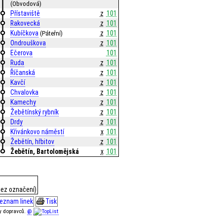
(Obvodová)
Přístaviště
z
101
Rakovecká
z
101
Kubíčkova
z
101
(Páteřní)
Ondrouškova
z
101
Ečerova
101
Ruda
z
101
Říčanská
z
101
Kavčí
z
101
Chvalovka
z
101
Kamechy
z
101
Žebětínský rybník
z
101
Drdy
z
101
Křivánkovo náměstí
x
101
Žebětín, hřbitov
z
101
Žebětín, Bartolomějská
x
101
bez označení)
eznam linek
Tisk
ky dopravců.
@