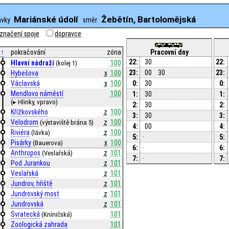
Mariánské údolí
Žebětín, Bartolomějská
ávky
směr
značení spoje
dopravce
↑
pokračování
zóna
Pracovní dny
22:
30
22:
Hlavní nádraží
100
(kolej 1)
23:
00
30
23:
Hybešova
x
100
Václavská
x
100
0:
30
0:
Mendlovo náměstí
100
1:
30
1:
(▸ Hlinky, vpravo)
2:
30
2:
Křížkovského
z
100
3:
30
3:
Velodrom
z
100
(výstaviště brána 5)
4:
00
4:
Riviéra
z
100
(lávka)
5:
·
5:
Pisárky
x
100
(Bauerova)
6:
·
6:
Anthropos
z
101
(Veslařská)
7:
·
7:
Pod Jurankou
z
101
Veslařská
z
101
Jundrov, hřiště
z
101
Jundrovský most
z
101
Jundrovská
z
101
Svratecká
101
(Kníničská)
Zoologická zahrada
101