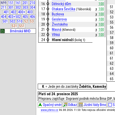
N99
151
161
201
210
16
Dělnický dům
100
51
211
301
302
303
304
17
Otakara Ševčíka
x
100
(Táborská)
52
401
402
400+
403
18
Buzkova
x
100
404
403+502
405
406
53
19
Geislerova
x
100
501
502
510
S2
S3
55
20
Životského
x
100
S31
S51
56
21
Masná
x
100
(Křenová)
Brněnská MHD
57
22
Vlhká
x
100
58
24
Hlavní nádraží
(kolej 1)
59
60
61
61
62
63
64
65
K
= Jede jen do zastávky
Žebětín, Kamechy
Platí od 24. prosince 2025
Přepravu zajišťuje: Dopravní podnik města Brna (
DP
, 
Opačný směr
Odkaz
Jízdní řády Brno
S
www.jrbrno.cz
06.08.2026 11.50 Toto nejsou oficiální strán