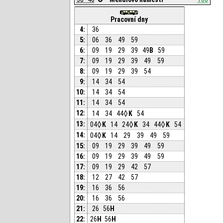
Pracovní dny
4:
36
5:
06
36
49
59
6:
09
19
29
39
49
B
59
7:
09
19
29
39
49
59
8:
09
19
29
39
54
9:
14
34
54
10:
14
34
54
11:
14
34
54
12:
14
34
44
K
54
13:
04
K
14
24
K
34
44
K
54
14:
04
K
14
29
39
49
59
15:
09
19
29
39
49
59
16:
09
19
29
39
49
59
17:
09
19
29
42
57
18:
12
27
42
57
19:
16
36
56
20:
16
36
56
21:
26
56
H
22:
26
H
56
H