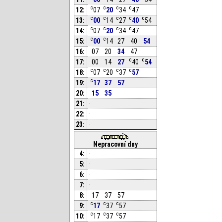
c
c
c
c
12:
07
20
34
47
c
c
c
c
c
13:
00
14
27
40
54
c
c
c
c
14:
07
20
34
47
c
c
15:
00
14
27
40
54
16:
07
20
34
47
c
c
17:
00
14
27
40
54
c
c
c
c
18:
07
20
37
57
c
19:
17
37
57
20:
15
35
21:
·
22:
·
23:
·
Nepracovní dny
4:
·
5:
·
6:
·
7:
·
8:
17
37
57
c
c
c
9:
17
37
57
c
c
c
10:
17
37
57