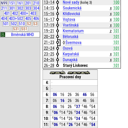
13–14
Nové sady
100
(kolej 3)
N99
151
161
201
210
14–15
Soukenická
x
100
211
301
302
303
304
401
402
400+
403
15–16
Křídlovická
x
100
404
403+502
405
406
16–17
Vojtova
x
100
501
502
510
S2
S3
17–19
Vsetínská
x
100
S31
S51
19–21
Krematorium
z
101
Brněnská MHD
20–22
Běloruská
101
21–23
101
Švermova
22–24
Osová
101
23–25
Karpatská
x
101
24–26
Dunajská
x
101
26–28
Starý Lískovec
101
Pracovní dny
4:
·
5:
·
6:
06
16
26
36
46
56
7:
06
16
26
36
46
56
c
c
c
8:
06
16
26
37
46
54
c
c
c
c
c
c
9:
06
14
26
34
46
54
c
c
c
c
c
c
10:
06
14
26
34
46
54
c
c
c
c
c
c
11:
06
14
26
34
46
54