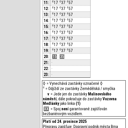
c
c
c
11:
17
37
57
c
c
c
12:
17
37
57
c
c
c
13:
17
37
57
c
c
c
14:
17
37
57
c
c
c
15:
17
37
57
c
c
c
16:
17
37
57
c
c
c
17:
17
37
57
c
c
c
18:
17
37
57
c
c
c
19:
17
37
57
20:
15
35
21:
·
22:
·
23:
·
= Vynechává zastávky označené
c
= Odjíždí ze zastávky Zemědělská / smyčka
v
= Jede jen do zastávky
Malinovského
náměstí
, dále pokračuje do zastávky
Vozovna
Medlánky
jako linka
(1)
XX
= Spoj
není
garantovaně zajišťován
bezbariérovým vozidlem.
Platí od 24. prosince 2025
Přepravu zajišťuje: Dopravní podnik města Brna