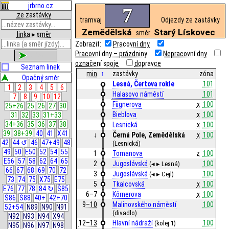
jrbrno.cz
7
ze zastávky
tramvaj
Odjezdy ze zastávky
Zemědělská
Starý Lískovec
směr
linka ▸ směr
Zobrazit:
Pracovní dny
Pracovní dny – prázdniny
Nepracovní dny
zobrazit
označení spoje
dopravce
Seznam linek
min
↑
zastávky
zóna
Opačný směr
Lesná, Čertova rokle
101
1
2
3
4
5
6
Halasovo náměstí
101
7
8
9
10
12
Fügnerova
x
100
25+26
25
26
27
30
Bieblova
x
100
31
32
33
31+33
34+36
35
36
37
38
Lesnická
x
100
39
38+39
40
41
X41
↓
Černá Pole, Zemědělská
x
100
42
44 ↺
46
47+49
48
(Lesnická)
49
50
E50
52
54
55
1
Tomanova
z
100
E56
57
58
62
64
65
2
Jugoslávská
100
(◂ ▸ Lesná)
66
67
68
69
70
72
3
Jugoslávská
100
(◂ ▸ Cejl)
73
74
75
X75
E75
5
Tkalcovská
x
100
E76
77
78
84 ↻
Š85
6–7
Körnerova
x
100
Š86
Š88
40+
42+70
9–10
Malinovského náměstí
100
52+54
N89
N90
N91
(divadlo)
N92
N93
N94
X94
12–13
Hlavní nádraží
100
(kolej 1)
N95
N96
N97
N98