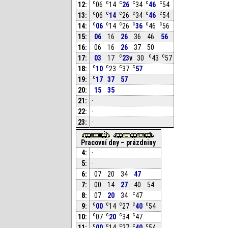
c
c
c
c
c
c
12:
06
14
26
34
46
54
c
c
c
c
c
c
13:
06
14
26
34
46
54
c
c
c
c
c
c
14:
06
14
26
36
46
56
15:
06
16
26
36
46
56
16:
06
16
26
37
50
c
c
c
17:
03
17
23
v
30
43
57
c
c
c
c
18:
10
23
37
57
c
19:
17
37
57
20:
15
35
21:
·
22:
·
23:
·
Pracovní dny – prázdniny
4:
·
5:
·
6:
07
20
34
47
7:
00
14
27
40
54
c
8:
07
20
34
47
c
c
c
c
c
9:
00
14
27
40
54
c
c
c
c
10:
07
20
34
47
c
c
c
c
c
11:
00
14
27
40
54