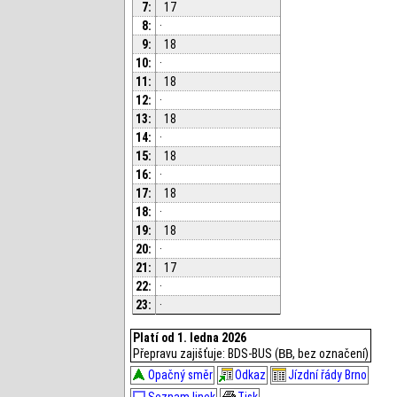
7:
17
8:
·
9:
18
10:
·
11:
18
12:
·
13:
18
14:
·
15:
18
16:
·
17:
18
18:
·
19:
18
20:
·
21:
17
22:
·
23:
·
Platí od 1. ledna 2026
Přepravu zajišťuje: BDS-BUS (
BB
, bez označení)
Opačný směr
Odkaz
Jízdní řády Brno