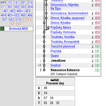
Tribuna B
z
410
N99
151
161
201
210
Ostrovačice, Hájenka 
z
410
211
301
302
303
304
Na Šípu
401
402
400+
403
Ostrovačice, Automotodrom
z
410
404
403+502
405
406
Omice, Kývalka, spojovací
z
410
501
502
510
S2
S3
Omice, Kývalka
z
410
S31
S51
Popůvky, Náves
410
Brněnská MHD
Popůvky, Vintrovna
x
410
Troubsko, Veselka
z
410
Troubsko, Kovopodnik
z
410
Tranzitní plynovod
z
101
Pražská
z
101
Skalní
z
101
↓
Jemelkova
z
101
<1
Svážná
z
101
3
Nemocnice Bohunice
101
(OC Campus Square)
Pracovní dny
4:
49
5:
34
6:
07
34
7:
05
20
35