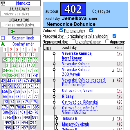
jrbrno.cz
402
ze zastávky
autobus
Odjezdy ze
Jemelkova
zastávky
směr
linka ▸ směr
Nemocnice Bohunice
Zobrazit:
Pracovní dny
zobrazit
Pracovní dny – prázdniny letní a vánoční
Seznam linek
Nepracovní dny
označení spoje
dopravce
Opačný směr
min
↑
zastávky
zóna
1
2
3
4
5
6
Veverské Knínice, 
420
7
8
9
10
12
horní konec
25+26
25
26
27
30
Veverské Knínice
420
31
32
33
31+33
Veverské Knínice, 
z
420
34+36
35
36
37
38
ZOD Veveří
39
38+39
40
41
X41
Veverské Knínice, rozcestí 
z
420
42
44 ↺
46
47+49
48
Pohádka máje
49
50
E50
52
54
55
Ostrovačice, Veveří
420
E56
57
58
62
64
65
Říčany
420
66
67
68
69
70
72
73
74
75
X75
E75
Ostrovačice, Říčanská
420
E76
77
78
84 ↻
Š85
Ostrovačice, náměstí 
420
Š86
Š88
40+
42+70
Viléma Mrštíka
52+54
N89
N90
N91
Tribuna B
z
410
N92
N93
N94
X94
Masarykův okruh
410
N95
N96
N97
N98