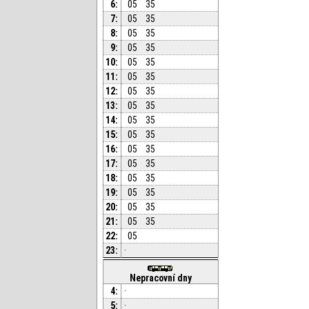
6:
05
35
7:
05
35
8:
05
35
9:
05
35
10:
05
35
11:
05
35
12:
05
35
13:
05
35
14:
05
35
15:
05
35
16:
05
35
17:
05
35
18:
05
35
19:
05
35
20:
05
35
21:
05
35
22:
05
23:
·
Nepracovní dny
4:
·
5:
·