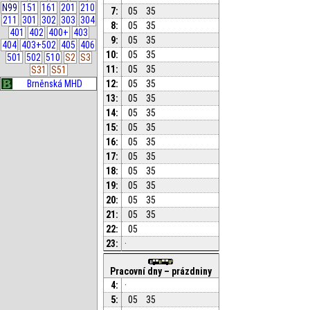
N99
151
161
201
210
7:
05
35
211
301
302
303
304
8:
05
35
401
402
400+
403
9:
05
35
404
403+502
405
406
10:
05
35
501
502
510
S2
S3
11:
05
35
S31
S51
12:
05
35
Brněnská MHD
13:
05
35
14:
05
35
15:
05
35
16:
05
35
17:
05
35
18:
05
35
19:
05
35
20:
05
35
21:
05
35
22:
05
23:
·
Pracovní dny – prázdniny
4:
·
5:
05
35