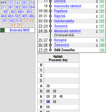
17
Glocova
x
101
N99
151
161
201
210
18
Ivanovické náměstí
x
101
211
301
302
303
304
19–20
Popelova
z
101
401
402
400+
403
20–21
Ráječek
z
101
404
403+502
405
406
501
502
510
S2
S3
22–23
Hněvkovského
z
101
S31
S51
23–24
Sazenice
z
101
Brněnská MHD
24–26
Mariánské náměstí
z
101
(Svatopetrská)
25–27
Konopná
x
100
26–28
Železniční
z
100
27–29
ÚAN Zvonařka
100
Pracovní dny
0:
·
1:
·
2:
·
3:
·
4:
38
5:
08
38
6:
08
28
48
7:
08
38
8:
08