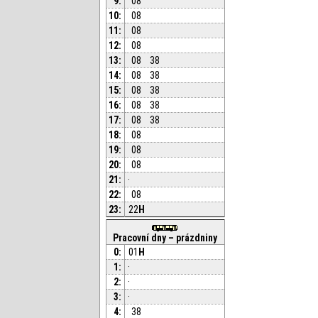
9:
08
10:
08
11:
08
12:
08
13:
08
38
14:
08
38
15:
08
38
16:
08
38
17:
08
38
18:
08
19:
08
20:
08
21:
·
22:
08
23:
22
H
Pracovní dny – prázdniny
0:
01
H
1:
·
2:
·
3:
·
4:
38