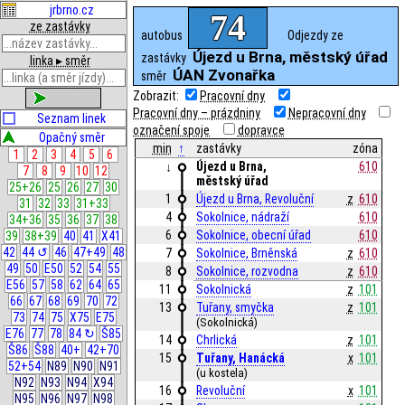
jrbrno.cz
74
ze zastávky
autobus
Odjezdy ze
Újezd u Brna, městský úřad
zastávky
linka ▸ směr
ÚAN Zvonařka
směr
Zobrazit:
Pracovní dny
zobrazit
Pracovní dny – prázdniny
Nepracovní dny
Seznam linek
označení spoje
dopravce
Opačný směr
min
↑
zastávky
zóna
1
2
3
4
5
6
Újezd u Brna, 
610
↓
7
8
9
10
12
městský úřad
25+26
25
26
27
30
1
Újezd u Brna, Revoluční
z
610
31
32
33
31+33
4
Sokolnice, nádraží
610
34+36
35
36
37
38
6
Sokolnice, obecní úřad
610
39
38+39
40
41
X41
42
44 ↺
46
47+49
48
7
Sokolnice, Brněnská
z
610
49
50
E50
52
54
55
8
Sokolnice, rozvodna
z
610
E56
57
58
62
64
65
11
Sokolnická
z
101
66
67
68
69
70
72
13
Tuřany, smyčka
z
101
73
74
75
X75
E75
(Sokolnická)
E76
77
78
84 ↻
Š85
14
Chrlická
z
101
Š86
Š88
40+
42+70
15
Tuřany, Hanácká
x
101
52+54
N89
N90
N91
(u kostela)
N92
N93
N94
X94
16
Revoluční
x
101
N95
N96
N97
N98