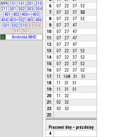
N99
151
161
201
210
6:
07
22
37
52
211
301
302
303
304
7:
07
22
37
52
401
402
400+
403
8:
07
22
37
52
404
403+502
405
406
9:
07
27
47
501
502
510
S2
S3
S31
S51
10:
07
27
47
Brněnská MHD
11:
07
27
47
12:
07
27
47
13:
07
22
37
52
14:
07
22
37
52
15:
07
22
37
52
16:
07
22
37
52
17:
11
16
H
31
51
18:
11
31
51
19:
11
31
51
20:
11
32
21:
02
32
22:
02
32
23:
·
Pracovní dny – prázdniny
4:
·