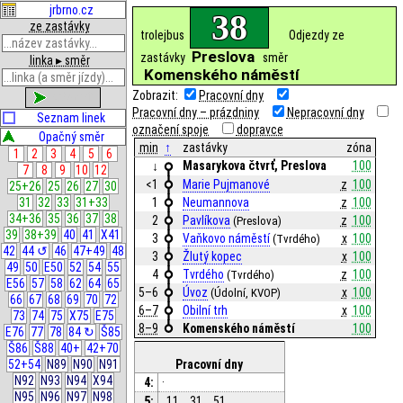
jrbrno.cz
38
ze zastávky
trolejbus
Odjezdy ze
Preslova
zastávky
směr
linka ▸ směr
Komenského náměstí
Zobrazit:
Pracovní dny
zobrazit
Pracovní dny – prázdniny
Nepracovní dny
Seznam linek
označení spoje
dopravce
Opačný směr
min
↑
zastávky
zóna
1
2
3
4
5
6
Masarykova čtvrť, Preslova
100
↓
7
8
9
10
12
<1
Marie Pujmanové
z
100
25+26
25
26
27
30
31
32
33
31+33
1
Neumannova
z
100
34+36
35
36
37
38
2
Pavlíkova
z
100
(Preslova)
39
38+39
40
41
X41
3
Vaňkovo náměstí
x
100
(Tvrdého)
42
44 ↺
46
47+49
48
3
Žlutý kopec
x
100
49
50
E50
52
54
55
4
Tvrdého
z
100
(Tvrdého)
E56
57
58
62
64
65
5–6
Úvoz
x
100
(Údolní, KVOP)
66
67
68
69
70
72
6–7
Obilní trh
x
100
73
74
75
X75
E75
8–9
Komenského náměstí
100
E76
77
78
84 ↻
Š85
Š86
Š88
40+
42+70
52+54
N89
N90
N91
Pracovní dny
N92
N93
N94
X94
4:
·
N95
N96
N97
N98
5:
11
31
51