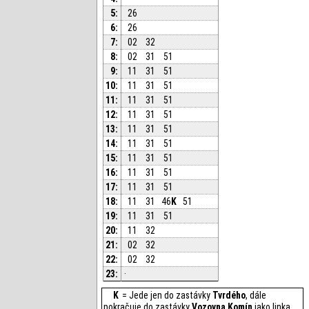
5:
26
6:
26
7:
02
32
8:
02
31
51
9:
11
31
51
10:
11
31
51
11:
11
31
51
12:
11
31
51
13:
11
31
51
14:
11
31
51
15:
11
31
51
16:
11
31
51
17:
11
31
51
18:
11
31
46
K
51
19:
11
31
51
20:
11
32
21:
02
32
22:
02
32
23:
·
K
= Jede jen do zastávky
Tvrdého
, dále
pokračuje do zastávky
Vozovna Komín
jako linka