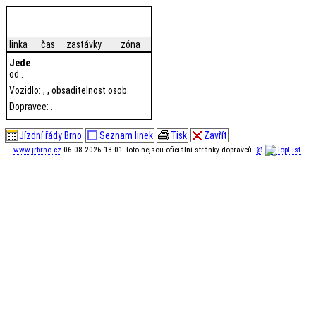
linka
čas
zastávky
zóna
Jede
od .
Vozidlo: , , obsaditelnost osob.
Dopravce: .
Jízdní řády Brno
Seznam linek
Tisk
Zavřít
www.jrbrno.cz
06.08.2026 18.01 Toto nejsou oficiální stránky dopravců.
@