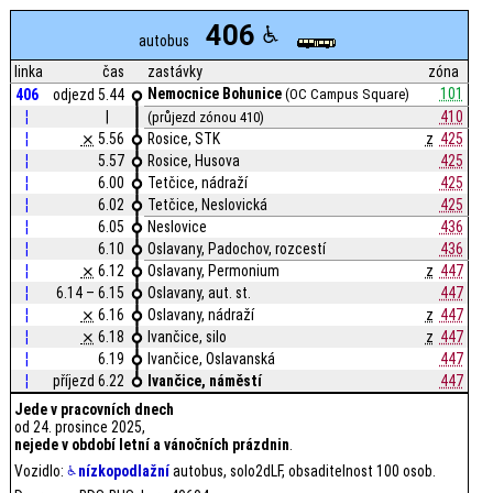
406
autobus
linka
čas
zastávky
zóna
Nemocnice Bohunice
101
406
odjezd 5.44
(OC Campus Square)
¦
|
410
(průjezd zónou 410)
¦
⨯
5.56
Rosice, STK
z
425
¦
5.57
Rosice, Husova
425
¦
6.00
Tetčice, nádraží
425
¦
6.02
Tetčice, Neslovická
425
¦
6.05
Neslovice
436
¦
6.10
Oslavany, Padochov, rozcestí
436
¦
⨯
6.12
Oslavany, Permonium
z
447
¦
6.14 – 6.15
Oslavany, aut. st.
447
¦
⨯
6.16
Oslavany, nádraží
z
447
¦
⨯
6.18
Ivančice, silo
z
447
¦
6.19
Ivančice, Oslavanská
447
¦
příjezd 6.22
Ivančice, náměstí
447
Jede v pracovních dnech
od 24. prosince 2025,
nejede v období letní a vánočních prázdnin
.
Vozidlo:
nízkopodlažní
autobus, solo2dLF, obsaditelnost 100 osob.