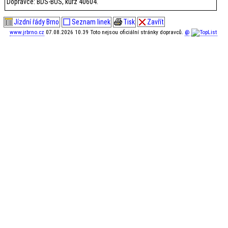
Dopravce: BDS-BUS, kurz 40604.
Jízdní řády Brno
Seznam linek
Tisk
Zavřít
www.jrbrno.cz
07.08.2026 10.39 Toto nejsou oficiální stránky dopravců.
@