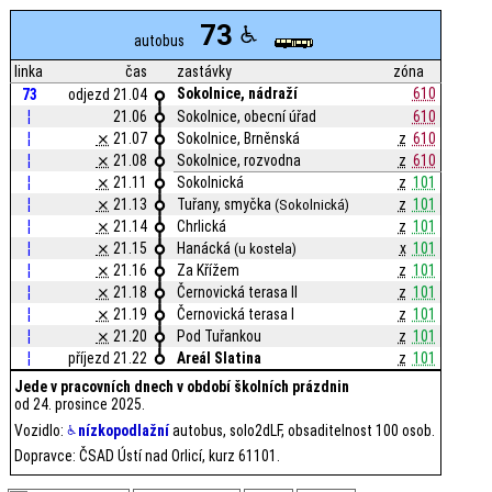
73
autobus
linka
čas
zastávky
zóna
Sokolnice, nádraží
610
73
odjezd 21.04
¦
21.06
Sokolnice, obecní úřad
610
¦
⨯
21.07
Sokolnice, Brněnská
z
610
¦
⨯
21.08
Sokolnice, rozvodna
z
610
¦
⨯
21.11
Sokolnická
z
101
¦
⨯
21.13
Tuřany, smyčka
z
101
(Sokolnická)
¦
⨯
21.14
Chrlická
z
101
¦
⨯
21.15
Hanácká
x
101
(u kostela)
¦
⨯
21.16
Za Křížem
z
101
¦
⨯
21.18
Černovická terasa II
z
101
¦
⨯
21.19
Černovická terasa I
z
101
¦
⨯
21.20
Pod Tuřankou
z
101
¦
příjezd 21.22
Areál Slatina
z
101
Jede v pracovních dnech v období školních prázdnin
od 24. prosince 2025.
Vozidlo:
nízkopodlažní
autobus, solo2dLF, obsaditelnost 100 osob.
Dopravce: ČSAD Ústí nad Orlicí, kurz 61101.