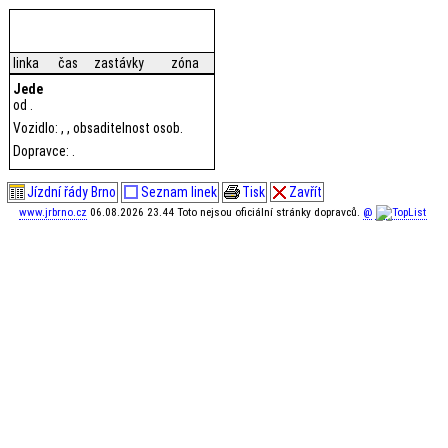
linka
čas
zastávky
zóna
Jede
od .
Vozidlo: , , obsaditelnost osob.
Dopravce: .
Jízdní řády Brno
Seznam linek
Tisk
Zavřít
www.jrbrno.cz
06.08.2026 23.44 Toto nejsou oficiální stránky dopravců.
@