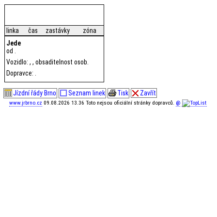
linka
čas
zastávky
zóna
Jede
od .
Vozidlo: , , obsaditelnost osob.
Dopravce: .
Jízdní řády Brno
Seznam linek
Tisk
Zavřít
www.jrbrno.cz
09.08.2026 13.36 Toto nejsou oficiální stránky dopravců.
@