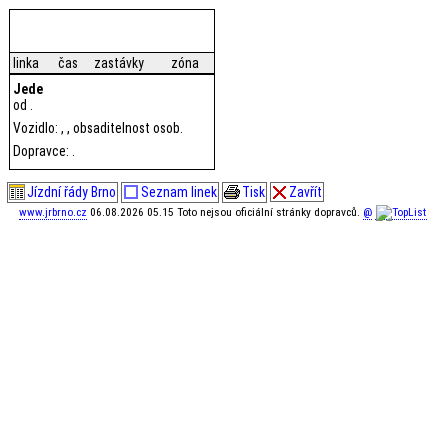
linka
čas
zastávky
zóna
Jede
od .
Vozidlo: , , obsaditelnost osob.
Dopravce: .
Jízdní řády Brno
Seznam linek
Tisk
Zavřít
www.jrbrno.cz
06.08.2026 05.15 Toto nejsou oficiální stránky dopravců.
@