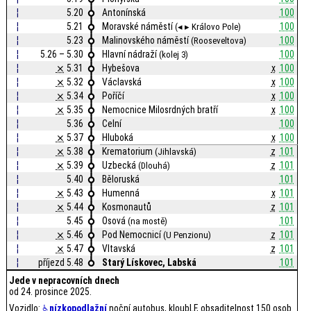
¦
5.20
Antonínská
100
¦
5.21
Moravské náměstí
100
(◂ ▸ Královo Pole)
¦
5.23
Malinovského náměstí
100
(Rooseveltova)
¦
5.26 – 5.30
Hlavní nádraží
100
(kolej 3)
¦
⨯
5.31
Hybešova
x
100
¦
⨯
5.32
Václavská
x
100
¦
⨯
5.34
Poříčí
x
100
¦
⨯
5.35
Nemocnice Milosrdných bratří
x
100
¦
5.36
Celní
100
¦
⨯
5.37
Hluboká
x
100
¦
⨯
5.38
Krematorium
z
101
(Jihlavská)
¦
⨯
5.39
Uzbecká
z
101
(Dlouhá)
¦
5.40
Běloruská
101
¦
⨯
5.43
Humenná
x
101
¦
⨯
5.44
Kosmonautů
z
101
¦
5.45
Osová
101
(na mostě)
¦
⨯
5.46
Pod Nemocnicí
z
101
(U Penzionu)
¦
⨯
5.47
Vltavská
z
101
¦
příjezd 5.48
Starý Lískovec, Labská
101
Jede v nepracovních dnech
od 24. prosince 2025.
Vozidlo:
nízkopodlažní
noční autobus, kloubLF, obsaditelnost 150 osob.