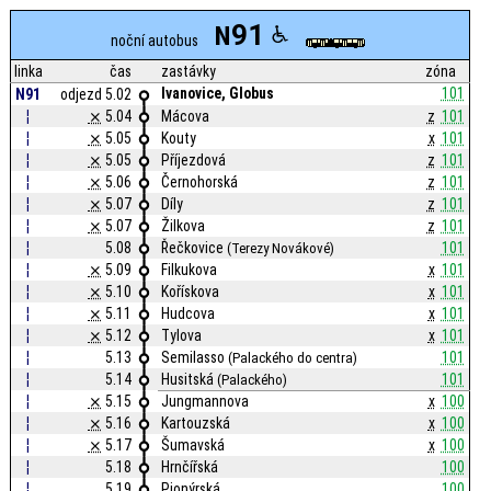
91
N
noční autobus
linka
čas
zastávky
zóna
Ivanovice, Globus
101
N91
odjezd 5.02
¦
⨯
5.04
Mácova
z
101
¦
⨯
5.05
Kouty
x
101
¦
⨯
5.05
Příjezdová
z
101
¦
⨯
5.06
Černohorská
z
101
¦
⨯
5.07
Díly
z
101
¦
⨯
5.07
Žilkova
z
101
¦
5.08
Řečkovice
101
(Terezy Novákové)
¦
⨯
5.09
Filkukova
x
101
¦
⨯
5.10
Kořískova
x
101
¦
⨯
5.11
Hudcova
x
101
¦
⨯
5.12
Tylova
x
101
¦
5.13
Semilasso
101
(Palackého do centra)
¦
5.14
Husitská
101
(Palackého)
¦
⨯
5.15
Jungmannova
x
100
¦
⨯
5.16
Kartouzská
x
100
¦
⨯
5.17
Šumavská
x
100
¦
5.18
Hrnčířská
100
¦
5.19
Pionýrská
100