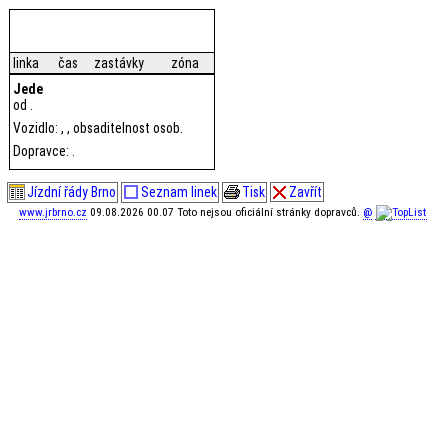
linka
čas
zastávky
zóna
Jede
od .
Vozidlo: , , obsaditelnost osob.
Dopravce: .
Jízdní řády Brno
Seznam linek
Tisk
Zavřít
www.jrbrno.cz
09.08.2026 00.07 Toto nejsou oficiální stránky dopravců.
@