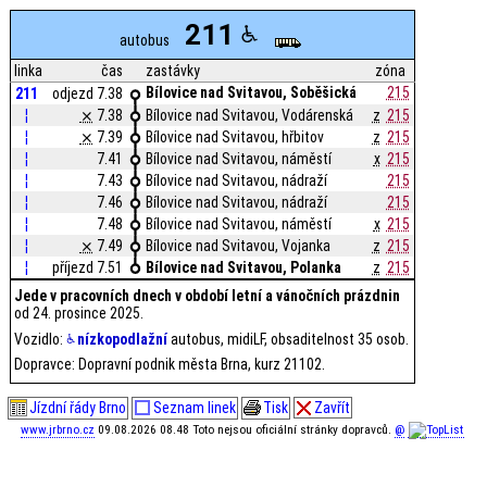
211
autobus
linka
čas
zastávky
zóna
Bílovice nad Svitavou, Soběšická
215
211
odjezd 7.38
¦
⨯
7.38
Bílovice nad Svitavou, Vodárenská
z
215
¦
⨯
7.39
Bílovice nad Svitavou, hřbitov
z
215
¦
7.41
Bílovice nad Svitavou, náměstí
x
215
¦
7.43
Bílovice nad Svitavou, nádraží
215
¦
7.46
Bílovice nad Svitavou, nádraží
215
¦
7.48
Bílovice nad Svitavou, náměstí
x
215
¦
⨯
7.49
Bílovice nad Svitavou, Vojanka
z
215
¦
příjezd 7.51
Bílovice nad Svitavou, Polanka
z
215
Jede v pracovních dnech v období letní a vánočních prázdnin
od 24. prosince 2025.
Vozidlo:
nízkopodlažní
autobus, midiLF, obsaditelnost 35 osob.
Dopravce: Dopravní podnik města Brna, kurz 21102.
Jízdní řády Brno
Seznam linek
Tisk
Zavřít
www.jrbrno.cz
09.08.2026 08.48 Toto nejsou oficiální stránky dopravců.
@