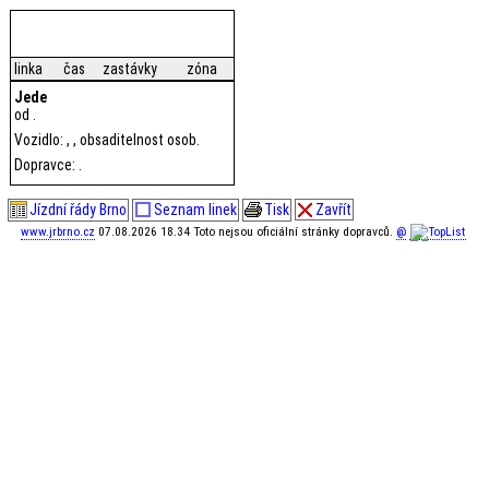
linka
čas
zastávky
zóna
Jede
od .
Vozidlo: , , obsaditelnost osob.
Dopravce: .
Jízdní řády Brno
Seznam linek
Tisk
Zavřít
www.jrbrno.cz
07.08.2026 18.34 Toto nejsou oficiální stránky dopravců.
@