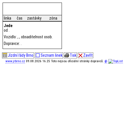
linka
čas
zastávky
zóna
Jede
od .
Vozidlo: , , obsaditelnost osob.
Dopravce: .
Jízdní řády Brno
Seznam linek
Tisk
Zavřít
www.jrbrno.cz
09.08.2026 16.25 Toto nejsou oficiální stránky dopravců.
@