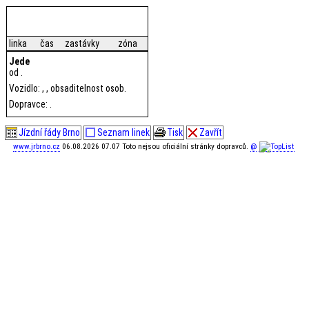
linka
čas
zastávky
zóna
Jede
od .
Vozidlo: , , obsaditelnost osob.
Dopravce: .
Jízdní řády Brno
Seznam linek
Tisk
Zavřít
www.jrbrno.cz
06.08.2026 07.07 Toto nejsou oficiální stránky dopravců.
@